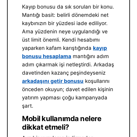
Kayıp bonusu da sık sorulan bir konu.
Mantığı basit: belirli dönemdeki net
kaybınızın bir yüzdesi iade ediliyor.
Ama yüzdenin neye uygulandığı ve
üst limit önemli. Kendi hesabımı
yaparken kafam karıştığında
kayıp
bonusu hesaplama
mantığını adım
adım çıkarmak işi netleştirdi. Arkadaş
davetinden kazanç peşindeyseniz
arkadaşını getir bonusu
koşullarını
önceden okuyun; davet edilen kişinin
yatırım yapması çoğu kampanyada
şart.
Mobil kullanımda nelere
dikkat etmeli?