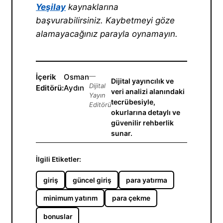
Yeşilay
kaynaklarına
başvurabilirsiniz. Kaybetmeyi göze
alamayacağınız parayla oynamayın.
İçerik
Osman
—
Dijital yayıncılık ve
Dijital
Editörü:
Aydın
veri analizi alanındaki
Yayın
tecrübesiyle,
Editörü
okurlarına detaylı ve
güvenilir rehberlik
sunar.
İlgili Etiketler:
giriş
güncel giriş
para yatırma
minimum yatırım
para çekme
bonuslar