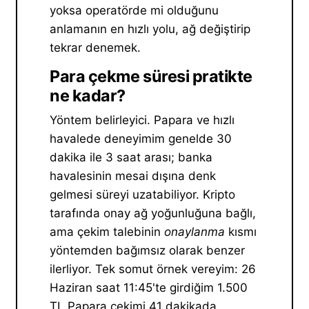
yoksa operatörde mi olduğunu
anlamanın en hızlı yolu, ağ değiştirip
tekrar denemek.
Para çekme süresi pratikte
ne kadar?
Yöntem belirleyici. Papara ve hızlı
havalede deneyimim genelde 30
dakika ile 3 saat arası; banka
havalesinin mesai dışına denk
gelmesi süreyi uzatabiliyor. Kripto
tarafında onay ağ yoğunluğuna bağlı,
ama çekim talebinin
onaylanma
kısmı
yöntemden bağımsız olarak benzer
ilerliyor. Tek somut örnek vereyim: 26
Haziran saat 11:45'te girdiğim 1.500
TL Papara çekimi 41 dakikada