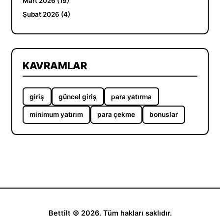
Mart 2026 (19)
Şubat 2026 (4)
KAVRAMLAR
giriş
güncel giriş
para yatırma
minimum yatırım
para çekme
bonuslar
Bettilt © 2026. Tüm hakları saklıdır.