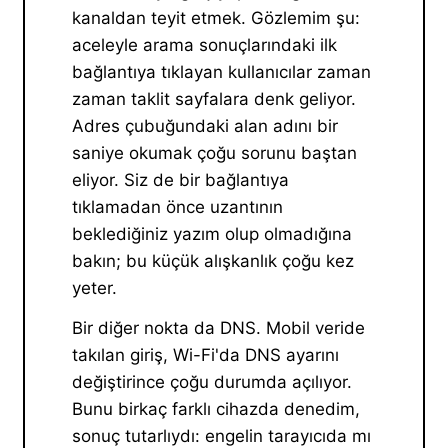
kanaldan teyit etmek. Gözlemim şu:
aceleyle arama sonuçlarındaki ilk
bağlantıya tıklayan kullanıcılar zaman
zaman taklit sayfalara denk geliyor.
Adres çubuğundaki alan adını bir
saniye okumak çoğu sorunu baştan
eliyor. Siz de bir bağlantıya
tıklamadan önce uzantının
beklediğiniz yazım olup olmadığına
bakın; bu küçük alışkanlık çoğu kez
yeter.
Bir diğer nokta da DNS. Mobil veride
takılan giriş, Wi-Fi'da DNS ayarını
değiştirince çoğu durumda açılıyor.
Bunu birkaç farklı cihazda denedim,
sonuç tutarlıydı: engelin tarayıcıda mı