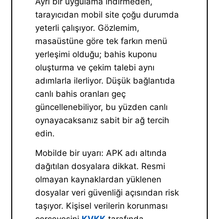
Ayrı bir uygulama indirmeden,
tarayıcıdan mobil site çoğu durumda
yeterli çalışıyor. Gözlemim,
masaüstüne göre tek farkın menü
yerleşimi olduğu; bahis kuponu
oluşturma ve çekim talebi aynı
adımlarla ilerliyor. Düşük bağlantıda
canlı bahis oranları geç
güncellenebiliyor, bu yüzden canlı
oynayacaksanız sabit bir ağ tercih
edin.
Mobilde bir uyarı: APK adı altında
dağıtılan dosyalara dikkat. Resmi
olmayan kaynaklardan yüklenen
dosyalar veri güvenliği açısından risk
taşıyor. Kişisel verilerin korunması
çerçevesini
KVKK
tarafında