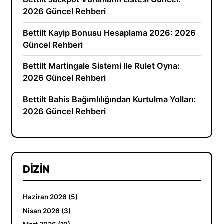
2026 Güncel Rehberi
Bettilt Kayip Bonusu Hesaplama 2026: 2026
Güncel Rehberi
Bettilt Martingale Sistemi Ile Rulet Oyna:
2026 Güncel Rehberi
Bettilt Bahis Bağımlılığından Kurtulma Yolları:
2026 Güncel Rehberi
DIZIN
Haziran 2026 (5)
Nisan 2026 (3)