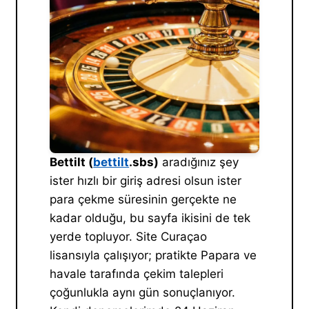
Bettilt (
bettilt
.sbs)
aradığınız şey
ister hızlı bir giriş adresi olsun ister
para çekme süresinin gerçekte ne
kadar olduğu, bu sayfa ikisini de tek
yerde topluyor. Site Curaçao
lisansıyla çalışıyor; pratikte Papara ve
havale tarafında çekim talepleri
çoğunlukla aynı gün sonuçlanıyor.