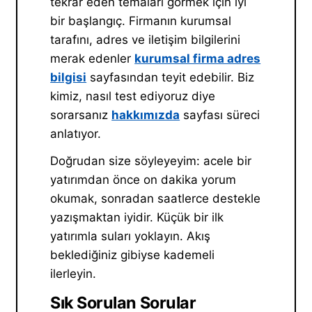
tekrar eden temaları görmek için iyi
bir başlangıç. Firmanın kurumsal
tarafını, adres ve iletişim bilgilerini
merak edenler
kurumsal firma adres
bilgisi
sayfasından teyit edebilir. Biz
kimiz, nasıl test ediyoruz diye
sorarsanız
hakkımızda
sayfası süreci
anlatıyor.
Doğrudan size söyleyeyim: acele bir
yatırımdan önce on dakika yorum
okumak, sonradan saatlerce destekle
yazışmaktan iyidir. Küçük bir ilk
yatırımla suları yoklayın. Akış
beklediğiniz gibiyse kademeli
ilerleyin.
Sık Sorulan Sorular