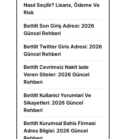
Nasıl Seçilir? Lisans, Ödeme Ve
Risk
Bettilt Son Giriş Adresi: 2026
Güncel Rehberi
Bettilt Twitter Giris Adresi: 2026
Güncel Rehberi
Bettilt Cevrimsiz Nakit Iade
Veren Siteler: 2026 Güncel
Rehberi
Bettilt Kullanici Yorumlari Ve
Sikayetleri: 2026 Güncel
Rehberi
Bettilt Kurumsal Bahis Firmasi
Adres Bilgisi: 2026 Güncel
Rehberi