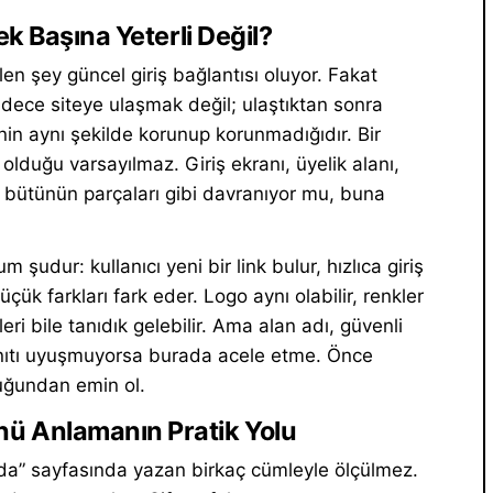
ek Başına Yeterli Değil?
elen şey güncel giriş bağlantısı oluyor. Fakat
 sadece siteye ulaşmak değil; ulaştıktan sonra
in aynı şekilde korunup korunmadığıdır. Bir
olduğu varsayılmaz. Giriş ekranı, üyelik alanı,
 bütünün parçaları gibi davranıyor mu, buna
şudur: kullanıcı yeni bir link bulur, hızlıca giriş
ük farkları fark eder. Logo aynı olabilir, renkler
ri bile tanıdık gelebilir. Ama alan adı, güvenli
anıtı uyuşmuyorsa burada acele etme. Önce
lduğundan emin ol.
nü Anlamanın Pratik Yolu
a” sayfasında yazan birkaç cümleyle ölçülmez.