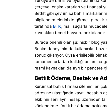
Türkiye’de bahis ve oyun alanında konu
çerçeve, erişim kararları ve finansal y
Bettilt gibi çevrim içi bahis markaları
bilgilendirmelerini de görmek gerekir.
tarafında
BTK
, mali suçlarla mücadele
kaynakları temel başvuru noktalarıdır.
Burada önemli olan şu: hiçbir blog ya
Benim deneyimimde kullanıcılar bazen “
sonuç çıkarıyor. Oysa erişilebilir olma
tamamen ortadan kalktığı anlamına ge
resmi kaynakları da ayrı bir pencere 
Bettilt Ödeme, Destek ve Adr
Kurumsal bahis firması izlenimi en çok
adresine ulaştığında kayıtlı hesabın 
ekibinin seni aynı hesap üzerinden tanı
yönlendirme, farklı bir ödeme açıklama