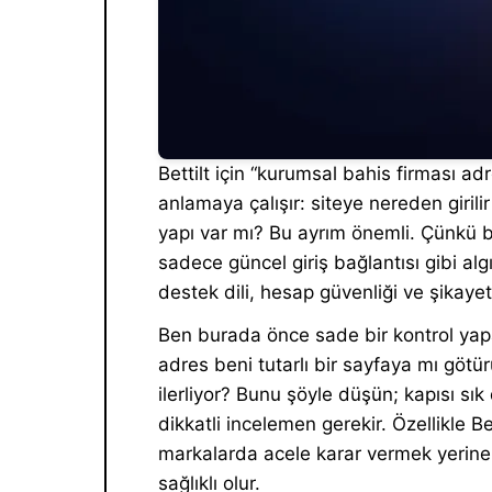
Bettilt için “kurumsal bahis firması adr
anlamaya çalışır: siteye nereden girili
yapı var mı? Bu ayrım önemli. Çünkü 
sadece güncel giriş bağlantısı gibi al
destek dili, hesap güvenliği ve şikayetl
Ben burada önce sade bir kontrol yapar
adres beni tutarlı bir sayfaya mı götür
ilerliyor? Bunu şöyle düşün; kapısı sık
dikkatli incelemen gerekir. Özellikle Bet
markalarda acele karar vermek yerine
sağlıklı olur.