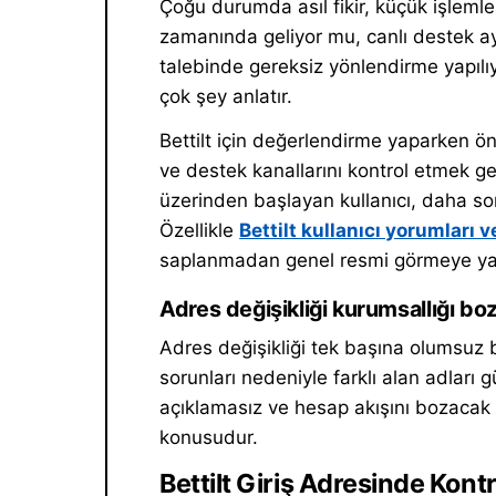
Çoğu durumda asıl fikir, küçük işlemler
zamanında geliyor mu, canlı destek ay
talebinde gereksiz yönlendirme yapılı
çok şey anlatır.
Bettilt için değerlendirme yaparken ö
ve destek kanallarını kontrol etmek ge
üzerinden başlayan kullanıcı, daha so
Özellikle
Bettilt kullanıcı yorumları v
saplanmadan genel resmi görmeye ya
Adres değişikliği kurumsallığı bo
Adres değişikliği tek başına olumsuz bi
sorunları nedeniyle farklı alan adları 
açıklamasız ve hesap akışını bozacak 
konusudur.
Bettilt Giriş Adresinde Kontr