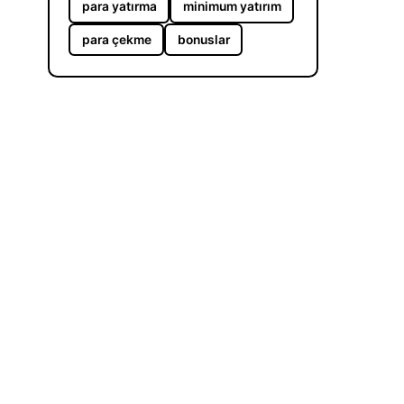
para yatırma
minimum yatırım
para çekme
bonuslar