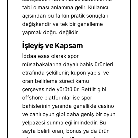
tabi olması anlamına gelir. Kullanıcı
açısından bu farkın pratik sonuçları
değişkendir ve tek bir genelleme
yapmak doğru değildir.
İşleyiş ve Kapsam
İddaa esas olarak spor
müsabakalarına dayalı bahis ürünleri
etrafında şekillenir; kupon yapısı ve
oran belirleme süreci kamu
çerçevesinde yürütülür. Bettilt gibi
offshore platformlar ise spor
bahislerinin yanında genellikle casino
ve canlı oyun gibi daha geniş bir oyun
yelpazesi sunma eğilimindedir. Bu
sayfa belirli oran, bonus ya da ürün