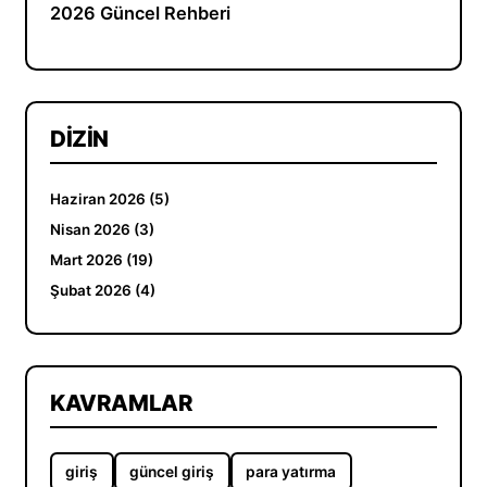
2026 Güncel Rehberi
DIZIN
Haziran 2026 (5)
Nisan 2026 (3)
Mart 2026 (19)
Şubat 2026 (4)
KAVRAMLAR
giriş
güncel giriş
para yatırma