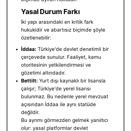
Yasal Durum Farkı
İki yapı arasındaki en kritik fark
hukukidir ve abartısız biçimde şöyle
özetlenebilir:
İddaa:
Türkiye'de devlet denetimli bir
çerçevede sunulur. Faaliyet, kamu
otoritesinin yetkilendirmesi ve
gözetimi altındadır.
Bettilt:
Yurt dışı kaynaklı bir lisansla
çalışır; Türkiye'de yerel lisansı
bulunmaz. Bu nedenle yerel mevzuat
açısından İddaa ile aynı statüde
değildir.
Bu ayrımı görmezden gelmek yanıltıcı
olur: yasal platformlar devlet