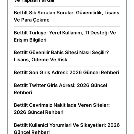
Bettilt Sık Sorulan Sorular: Güvenilirlik, Lisans
Ve Para Çekme
Bettilt Türkiye: Yerel Kullanım, Tl Desteği Ve
Erişim Bilgileri
Bettilt Güvenilir Bahis Sitesi Nasıl Seçilir?
Lisans, Ödeme Ve Risk
Bettilt Son Giriş Adresi: 2026 Güncel Rehberi
Bettilt Twitter Giris Adresi: 2026 Güncel
Rehberi
Bettilt Cevrimsiz Nakit Iade Veren Siteler:
2026 Güncel Rehberi
Bettilt Kullanici Yorumlari Ve Sikayetleri: 2026
Güncel Rehberi