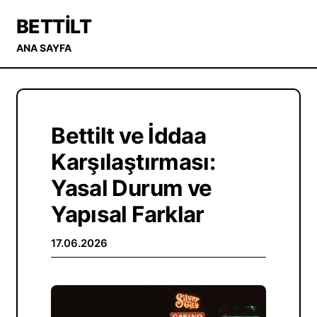
BETTILT
ANA SAYFA
Bettilt ve İddaa
Karşılaştırması:
Yasal Durum ve
Yapısal Farklar
17.06.2026