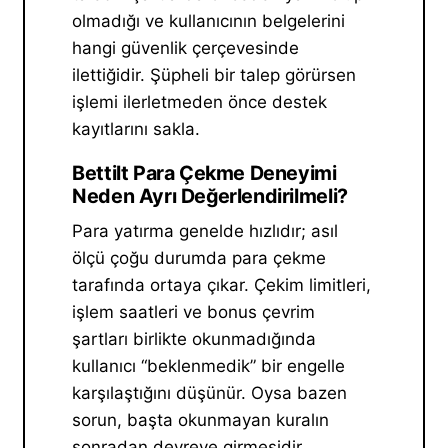
olmadığı ve kullanıcının belgelerini
hangi güvenlik çerçevesinde
ilettiğidir. Şüpheli bir talep görürsen
işlemi ilerletmeden önce destek
kayıtlarını sakla.
Bettilt Para Çekme Deneyimi
Neden Ayrı Değerlendirilmeli?
Para yatırma genelde hızlıdır; asıl
ölçü çoğu durumda para çekme
tarafında ortaya çıkar. Çekim limitleri,
işlem saatleri ve bonus çevrim
şartları birlikte okunmadığında
kullanıcı “beklenmedik” bir engelle
karşılaştığını düşünür. Oysa bazen
sorun, başta okunmayan kuralın
sonradan devreye girmesidir.