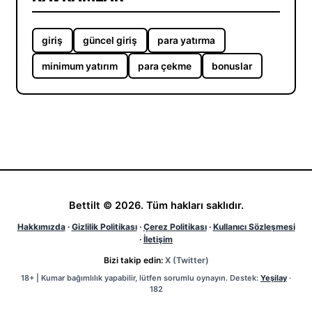
giriş
güncel giriş
para yatırma
minimum yatırım
para çekme
bonuslar
Bettilt © 2026. Tüm hakları saklıdır.
Hakkımızda
·
Gizlilik Politikası
·
Çerez Politikası
·
Kullanıcı Sözleşmesi
·
İletişim
Bizi takip edin:
X (Twitter)
18+ | Kumar bağımlılık yapabilir, lütfen sorumlu oynayın. Destek:
Yeşilay
·
182