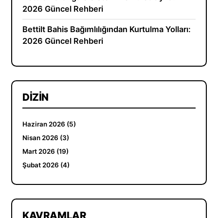
2026 Güncel Rehberi
Bettilt Bahis Bağımlılığından Kurtulma Yolları:
2026 Güncel Rehberi
DIZIN
Haziran 2026 (5)
Nisan 2026 (3)
Mart 2026 (19)
Şubat 2026 (4)
KAVRAMLAR