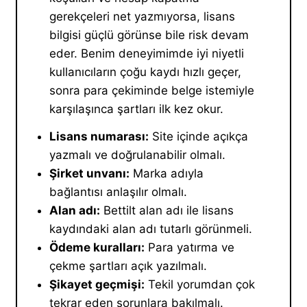
gerekçeleri net yazmıyorsa, lisans
bilgisi güçlü görünse bile risk devam
eder. Benim deneyimimde iyi niyetli
kullanıcıların çoğu kaydı hızlı geçer,
sonra para çekiminde belge istemiyle
karşılaşınca şartları ilk kez okur.
Lisans numarası:
Site içinde açıkça
yazmalı ve doğrulanabilir olmalı.
Şirket unvanı:
Marka adıyla
bağlantısı anlaşılır olmalı.
Alan adı:
Bettilt alan adı ile lisans
kaydındaki alan adı tutarlı görünmeli.
Ödeme kuralları:
Para yatırma ve
çekme şartları açık yazılmalı.
Şikayet geçmişi:
Tekil yorumdan çok
tekrar eden sorunlara bakılmalı.