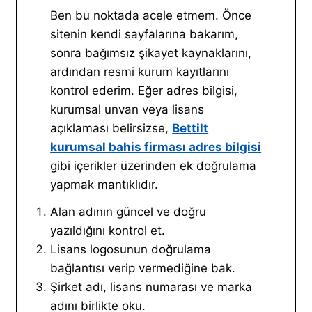
Ben bu noktada acele etmem. Önce
sitenin kendi sayfalarına bakarım,
sonra bağımsız şikayet kaynaklarını,
ardından resmi kurum kayıtlarını
kontrol ederim. Eğer adres bilgisi,
kurumsal unvan veya lisans
açıklaması belirsizse,
Bettilt
kurumsal bahis firması adres bilgisi
gibi içerikler üzerinden ek doğrulama
yapmak mantıklıdır.
Alan adının güncel ve doğru
yazıldığını kontrol et.
Lisans logosunun doğrulama
bağlantısı verip vermediğine bak.
Şirket adı, lisans numarası ve marka
adını birlikte oku.