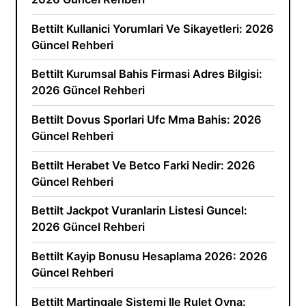
Bettilt Kullanici Yorumlari Ve Sikayetleri: 2026
Güncel Rehberi
Bettilt Kurumsal Bahis Firmasi Adres Bilgisi:
2026 Güncel Rehberi
Bettilt Dovus Sporlari Ufc Mma Bahis: 2026
Güncel Rehberi
Bettilt Herabet Ve Betco Farki Nedir: 2026
Güncel Rehberi
Bettilt Jackpot Vuranlarin Listesi Guncel:
2026 Güncel Rehberi
Bettilt Kayip Bonusu Hesaplama 2026: 2026
Güncel Rehberi
Bettilt Martingale Sistemi Ile Rulet Oyna: