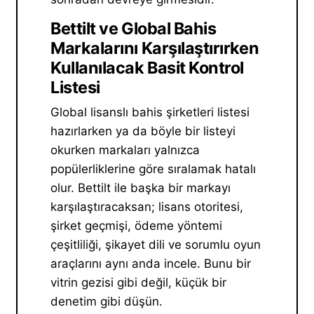
Bettilt ve Global Bahis
Markalarını Karşılaştırırken
Kullanılacak Basit Kontrol
Listesi
Global lisanslı bahis şirketleri listesi
hazırlarken ya da böyle bir listeyi
okurken markaları yalnızca
popülerliklerine göre sıralamak hatalı
olur. Bettilt ile başka bir markayı
karşılaştıracaksan; lisans otoritesi,
şirket geçmişi, ödeme yöntemi
çeşitliliği, şikayet dili ve sorumlu oyun
araçlarını aynı anda incele. Bunu bir
vitrin gezisi gibi değil, küçük bir
denetim gibi düşün.