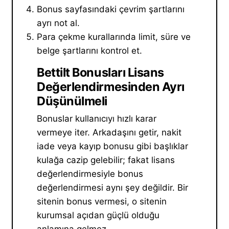
Bonus sayfasındaki çevrim şartlarını
ayrı not al.
Para çekme kurallarında limit, süre ve
belge şartlarını kontrol et.
Bettilt Bonusları Lisans
Değerlendirmesinden Ayrı
Düşünülmeli
Bonuslar kullanıcıyı hızlı karar
vermeye iter. Arkadaşını getir, nakit
iade veya kayıp bonusu gibi başlıklar
kulağa cazip gelebilir; fakat lisans
değerlendirmesiyle bonus
değerlendirmesi aynı şey değildir. Bir
sitenin bonus vermesi, o sitenin
kurumsal açıdan güçlü olduğu