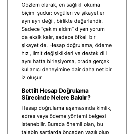
Gözlem olarak, en sağlıklı okuma
biçimi şudur: övgüleri ve şikayetleri
ayrı ayrı değil, birlikte değerlendir.
Sadece “çekim aldım” diyen yorum
da eksik kalır, sadece öfkeli bir
şikayet de. Hesap doğrulama, ödeme
hızı, limit değişiklikleri ve destek dili
aynı hatta birleşiyorsa, orada gerçek
kullanıcı deneyimine dair daha net bir
iz oluşur.
Bettilt Hesap Doğrulama
Sürecinde Nelere Bakılır?
Hesap doğrulama aşamasında kimlik,
adres veya ödeme yöntemi belgesi
istenebilir. Burada önemli olan, bu
talebin şartlarda önceden yazılı olup