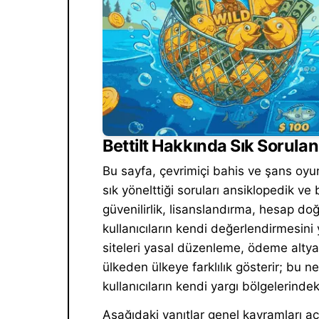
Bettilt Hakkında Sık Sorulan
Bu sayfa, çevrimiçi bahis ve şans oyu
sık yönelttiği soruları ansiklopedik ve 
güvenilirlik, lisanslandırma, hesap d
kullanıcıların kendi değerlendirmesini 
siteleri yasal düzenleme, ödeme altyap
ülkeden ülkeye farklılık gösterir; bu 
kullanıcıların kendi yargı bölgelerind
Aşağıdaki yanıtlar genel kavramları a