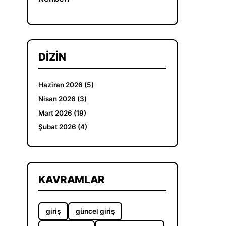
DIZIN
Haziran 2026 (5)
Nisan 2026 (3)
Mart 2026 (19)
Şubat 2026 (4)
KAVRAMLAR
giriş
güncel giriş