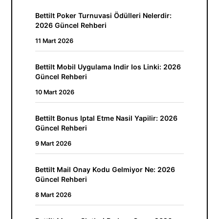
Bettilt Poker Turnuvasi Ödülleri Nelerdir:
2026 Güncel Rehberi
11 Mart 2026
Bettilt Mobil Uygulama Indir Ios Linki: 2026
Güncel Rehberi
10 Mart 2026
Bettilt Bonus Iptal Etme Nasil Yapilir: 2026
Güncel Rehberi
9 Mart 2026
Bettilt Mail Onay Kodu Gelmiyor Ne: 2026
Güncel Rehberi
8 Mart 2026