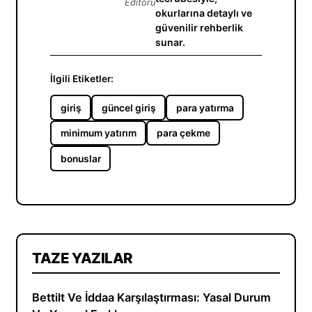
Editörü
okurlarına detaylı ve
güvenilir rehberlik
sunar.
İlgili Etiketler:
giriş
güncel giriş
para yatırma
minimum yatırım
para çekme
bonuslar
TAZE YAZILAR
Bettilt Ve İddaa Karşılaştırması: Yasal Durum