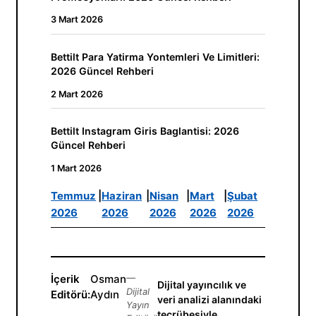
3 Mart 2026
Bettilt Para Yatirma Yontemleri Ve Limitleri:
2026 Güncel Rehberi
2 Mart 2026
Bettilt Instagram Giris Baglantisi: 2026
Güncel Rehberi
1 Mart 2026
Temmuz
|
Haziran
|
Nisan
|
Mart
|
Şubat
2026
2026
2026
2026
2026
İçerik
Osman
—
Dijital yayıncılık ve
Dijital
Editörü:
Aydın
veri analizi alanındaki
Yayın
tecrübesiyle,