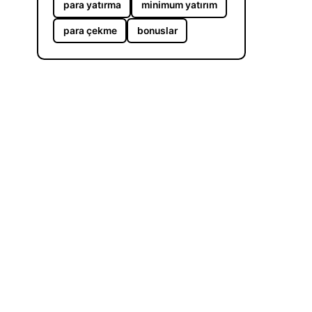
para yatırma
minimum yatırım
para çekme
bonuslar