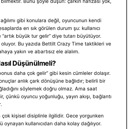
 bilmektir. Bunu şöyle düşün: çarkın hafızası yok,
ağılımı gibi konulara değil, oyuncunun kendi
saplarda en sık görülen durum şu: kullanıcı
“artık büyük tur gelir” diye tutarı büyütüyor.
oluyor. Bu yazıda Bettilt Crazy Time taktikleri ve
haya yakın ve abartısız ele alalım.
Nasıl Düşünülmeli?
bonus daha çok gelir” gibi kesin cümleler dolaşır.
uçlar anlık çark dönüşüne bağlıdır; belirli bir
sağladığını söylemek doğru olmaz. Ama saat
, çünkü oyuncu yoğunluğu, yayın akışı, bağlantı
.
k kişisel disiplinle ilgilidir. Gece yorgunken
llü oynayan kullanıcıdan daha kolay dağılıyor.