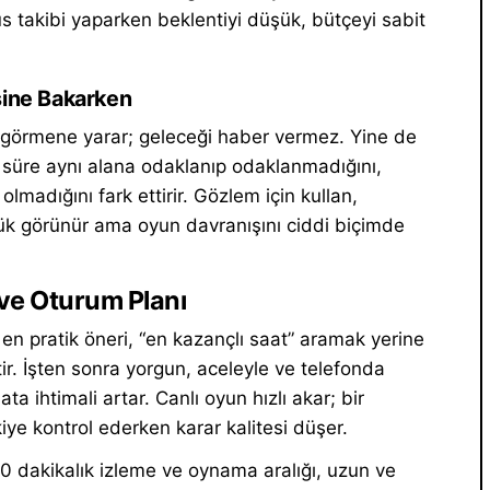
s takibi yaparken beklentiyi düşük, bütçeyi sabit
şine Bakarken
 görmene yarar; geleceği haber vermez. Yine de
süre aynı alana odaklanıp odaklanmadığını,
olmadığını fark ettirir. Gözlem için kullan,
ük görünür ama oyun davranışını ciddi biçimde
 ve Oturum Planı
en pratik öneri, “en kazançlı saat” aramak yerine
ir. İşten sonra yorgun, aceleyle ve telefonda
 ihtimali artar. Canlı oyun hızlı akar; bir
ye kontrol ederken karar kalitesi düşer.
0 dakikalık izleme ve oynama aralığı, uzun ve