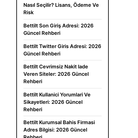
Nasıl Seçilir? Lisans, Ödeme Ve
Risk
Bettilt Son Giriş Adresi: 2026
Güncel Rehberi
Bettilt Twitter Giris Adresi: 2026
Güncel Rehberi
Bettilt Cevrimsiz Nakit Iade
Veren Siteler: 2026 Güncel
Rehberi
Bettilt Kullanici Yorumlari Ve
Sikayetleri: 2026 Güncel
Rehberi
Bettilt Kurumsal Bahis Firmasi
Adres Bilgisi: 2026 Güncel
Rehberi