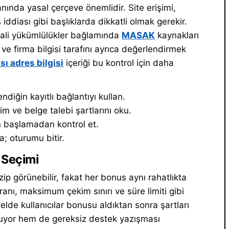
anında yasal çerçeve önemlidir. Site erişimi,
 iddiası gibi başlıklarda dikkatli olmak gerekir.
ali yükümlülükler bağlamında
MASAK
kaynakları
e firma bilgisi tarafını ayrıca değerlendirmek
sı adres bilgisi
içeriği bu kontrol için daha
diğin kayıtlı bağlantıyı kullan.
e belge talebi şartlarını oku.
 başlamadan kontrol et.
a; oturumu bitir.
 Seçimi
 görünebilir, fakat her bonus aynı rahatlıkta
ranı, maksimum çekim sınırı ve süre limiti gibi
de kullanıcılar bonusu aldıktan sonra şartları
zuyor hem de gereksiz destek yazışması