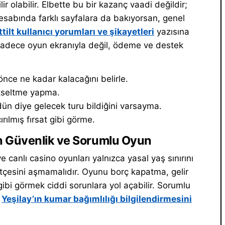
r olabilir. Elbette bu bir kazanç vaadi değildir;
hesabında farklı sayfalara da bakıyorsan, genel
ttilt kullanıcı yorumları ve şikayetleri
yazısına
 sadece oyun ekranıyla değil, ödeme ve destek
e ne kadar kalacağını belirle.
kseltme yapma.
ün diye gelecek turu bildiğini varsayma.
rılmış fırsat gibi görme.
n Güvenlik ve Sorumlu Oyun
 canlı casino oyunları yalnızca yasal yaş sınırını
bütçesini aşmamalıdır. Oyunu borç kapatma, gelir
ibi görmek ciddi sorunlara yol açabilir. Sorumlu
n
Yeşilay’ın kumar bağımlılığı bilgilendirmesini