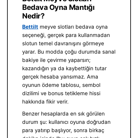
Bedava Oyna Mantığı
Nedir?
Bettilt
meyve slotları bedava oyna
seçeneği, gerçek para kullanmadan
slotun temel davranışını görmeye
yarar. Bu modda çoğu durumda sanal
bakiye ile çevirme yaparsın;
kazandığın ya da kaybettiğin tutar
gerçek hesaba yansımaz. Ama
oyunun ödeme tablosu, sembol
dizilimi ve bonus tetikleme hissi
hakkında fikir verir.
Benzer hesaplarda en sık görülen
durum şu: kullanıcı oyuna doğrudan
para yatırıp başlıyor, sonra birkaç