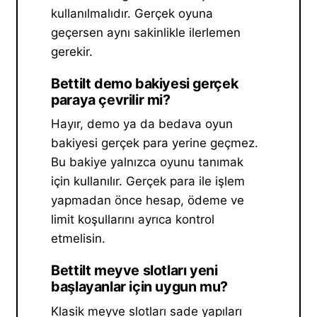
kullanılmalıdır. Gerçek oyuna
geçersen aynı sakinlikle ilerlemen
gerekir.
Bettilt demo bakiyesi gerçek
paraya çevrilir mi?
Hayır, demo ya da bedava oyun
bakiyesi gerçek para yerine geçmez.
Bu bakiye yalnızca oyunu tanımak
için kullanılır. Gerçek para ile işlem
yapmadan önce hesap, ödeme ve
limit koşullarını ayrıca kontrol
etmelisin.
Bettilt meyve slotları yeni
başlayanlar için uygun mu?
Klasik meyve slotları sade yapıları