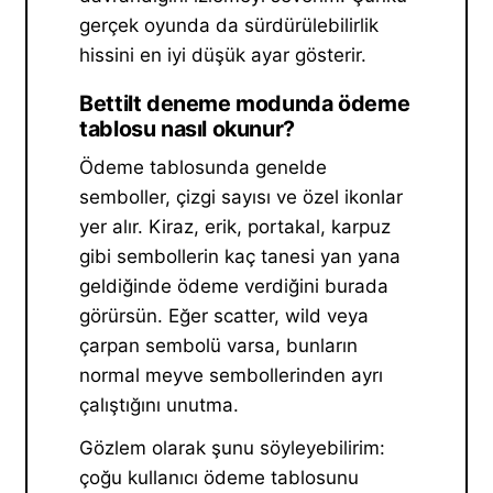
gerçek oyunda da sürdürülebilirlik
hissini en iyi düşük ayar gösterir.
Bettilt deneme modunda ödeme
tablosu nasıl okunur?
Ödeme tablosunda genelde
semboller, çizgi sayısı ve özel ikonlar
yer alır. Kiraz, erik, portakal, karpuz
gibi sembollerin kaç tanesi yan yana
geldiğinde ödeme verdiğini burada
görürsün. Eğer scatter, wild veya
çarpan sembolü varsa, bunların
normal meyve sembollerinden ayrı
çalıştığını unutma.
Gözlem olarak şunu söyleyebilirim:
çoğu kullanıcı ödeme tablosunu