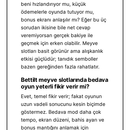
beni hızlandırıyor mu, küçük
ödemelerle oyunda tutuyor mu,
bonus ekranı anlaşılır mı? Eğer bu üç
sorudan ikisine bile net cevap
veremiyorsan gerçek bakiye ile
geçmek için erken olabilir. Meyve
slotları basit görünür ama alışkanlık
etkisi güçlüdür; tanıdık semboller
bazen gereğinden fazla rahatlatır.
Bettilt meyve slotlarında bedava
oyun yeterli fikir verir mi?
Evet, temel fikir verir; fakat oyunun
uzun vadeli sonucunu kesin biçimde
göstermez. Bedava mod daha çok
tempo, ekran düzeni, bahis ayarı ve
bonus mantığını anlamak için