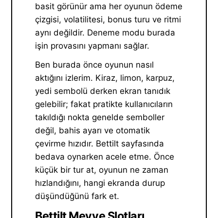
basit görünür ama her oyunun ödeme
çizgisi, volatilitesi, bonus turu ve ritmi
aynı değildir. Deneme modu burada
işin provasını yapmanı sağlar.
Ben burada önce oyunun nasıl
aktığını izlerim. Kiraz, limon, karpuz,
yedi sembolü derken ekran tanıdık
gelebilir; fakat pratikte kullanıcıların
takıldığı nokta genelde semboller
değil, bahis ayarı ve otomatik
çevirme hızıdır. Bettilt sayfasında
bedava oynarken acele etme. Önce
küçük bir tur at, oyunun ne zaman
hızlandığını, hangi ekranda durup
düşündüğünü fark et.
Bettilt Meyve Slotları