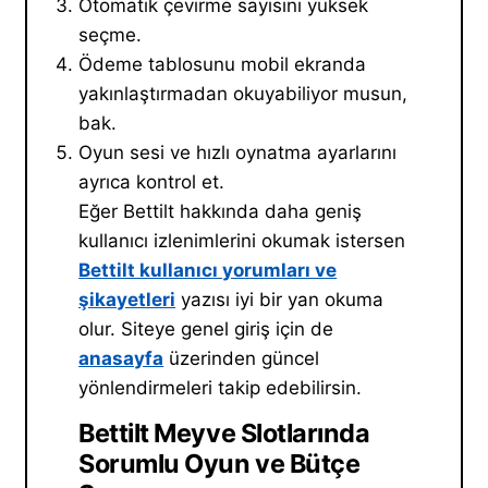
Otomatik çevirme sayısını yüksek
seçme.
Ödeme tablosunu mobil ekranda
yakınlaştırmadan okuyabiliyor musun,
bak.
Oyun sesi ve hızlı oynatma ayarlarını
ayrıca kontrol et.
Eğer Bettilt hakkında daha geniş
kullanıcı izlenimlerini okumak istersen
Bettilt kullanıcı yorumları ve
şikayetleri
yazısı iyi bir yan okuma
olur. Siteye genel giriş için de
anasayfa
üzerinden güncel
yönlendirmeleri takip edebilirsin.
Bettilt Meyve Slotlarında
Sorumlu Oyun ve Bütçe