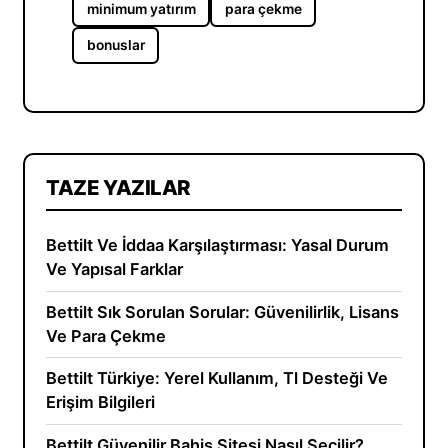
minimum yatırım
para çekme
bonuslar
TAZE YAZILAR
Bettilt Ve İddaa Karşılaştırması: Yasal Durum
Ve Yapısal Farklar
Bettilt Sık Sorulan Sorular: Güvenilirlik, Lisans
Ve Para Çekme
Bettilt Türkiye: Yerel Kullanım, Tl Desteği Ve
Erişim Bilgileri
Bettilt Güvenilir Bahis Sitesi Nasıl Seçilir?