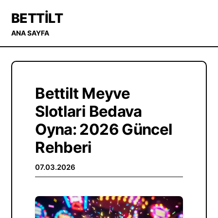
BETTILT
ANA SAYFA
Bettilt Meyve
Slotlari Bedava
Oyna: 2026 Güncel
Rehberi
07.03.2026