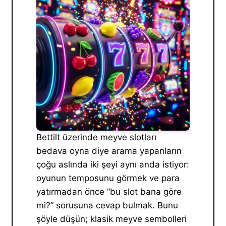
Bettilt üzerinde meyve slotları
bedava oyna diye arama yapanların
çoğu aslında iki şeyi aynı anda istiyor:
oyunun temposunu görmek ve para
yatırmadan önce “bu slot bana göre
mi?” sorusuna cevap bulmak. Bunu
şöyle düşün; klasik meyve sembolleri