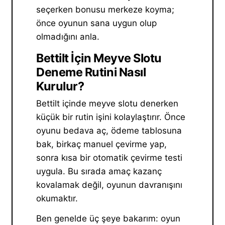
seçerken bonusu merkeze koyma;
önce oyunun sana uygun olup
olmadığını anla.
Bettilt İçin Meyve Slotu
Deneme Rutini Nasıl
Kurulur?
Bettilt içinde meyve slotu denerken
küçük bir rutin işini kolaylaştırır. Önce
oyunu bedava aç, ödeme tablosuna
bak, birkaç manuel çevirme yap,
sonra kısa bir otomatik çevirme testi
uygula. Bu sırada amaç kazanç
kovalamak değil, oyunun davranışını
okumaktır.
Ben genelde üç şeye bakarım: oyun