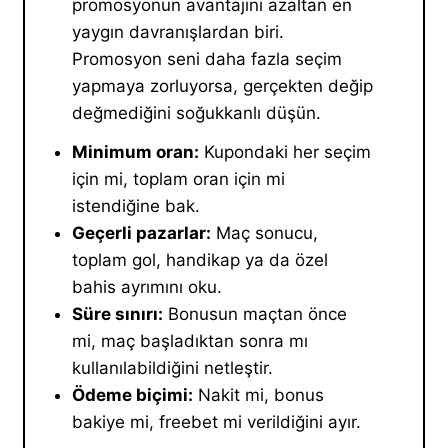
promosyonun avantajını azaltan en
yaygın davranışlardan biri.
Promosyon seni daha fazla seçim
yapmaya zorluyorsa, gerçekten değip
değmediğini soğukkanlı düşün.
Minimum oran:
Kupondaki her seçim
için mi, toplam oran için mi
istendiğine bak.
Geçerli pazarlar:
Maç sonucu,
toplam gol, handikap ya da özel
bahis ayrımını oku.
Süre sınırı:
Bonusun maçtan önce
mi, maç başladıktan sonra mı
kullanılabildiğini netleştir.
Ödeme biçimi:
Nakit mi, bonus
bakiye mi, freebet mi verildiğini ayır.