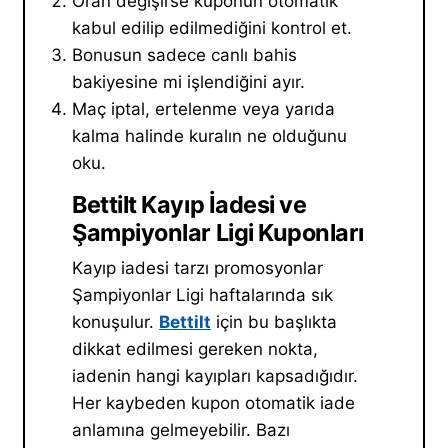
Oran değişirse kuponun otomatik
kabul edilip edilmediğini kontrol et.
Bonusun sadece canlı bahis
bakiyesine mi işlendiğini ayır.
Maç iptal, ertelenme veya yarıda
kalma halinde kuralın ne olduğunu
oku.
Bettilt Kayıp İadesi ve
Şampiyonlar Ligi Kuponları
Kayıp iadesi tarzı promosyonlar
Şampiyonlar Ligi haftalarında sık
konuşulur.
Bettilt
için bu başlıkta
dikkat edilmesi gereken nokta,
iadenin hangi kayıpları kapsadığıdır.
Her kaybeden kupon otomatik iade
anlamına gelmeyebilir. Bazı