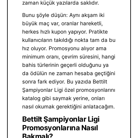
zaman küçük yazılarda saklıdır.
Bunu şöyle düşün: Aynı akşam iki
büyük maç var, oranlar hareketli,
herkes hızlı kupon yapıyor. Pratikte
kullanıcıların takıldığı nokta tam da bu
hız oluyor. Promosyonu alıyor ama
minimum oranı, çevrim süresini, hangi
bahis türlerinin geçerli olduğunu ya
da ödülün ne zaman hesaba geçtiğini
sonra fark ediyor. Bu yazıda Bettilt
Şampiyonlar Ligi özel promosyonlarını
katalog gibi saymak yerine, onları
nasıl okumak gerektiğini anlatacağım.
Bettilt Şampiyonlar Ligi
Promosyonlarına Nasıl
Bakmalı?