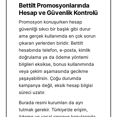
Bettilt Promosyonlarında
Hesap ve Güvenlik Kontrolü
Promosyon konuşurken hesap
güvenliği sıkıcı bir başlık gibi durur
ama gerçek kullanımda en çok sorun
çıkaran yerlerden biridir. Bettilt
hesabında telefon, e-posta, kimlik
doğrulama ya da ödeme yöntemi
bilgileri eksikse, bonus kullanımında
veya çekim aşamasında gecikme
yaşayabilirsin. Çoğu durumda
kampanya değil, eksik hesap bilgisi
süreci uzatır.
Burada resmi kurumları da ayrı
tutmak gerekir. Türkiye’de erişim,
ödeme ve yasal çerçeve konularında