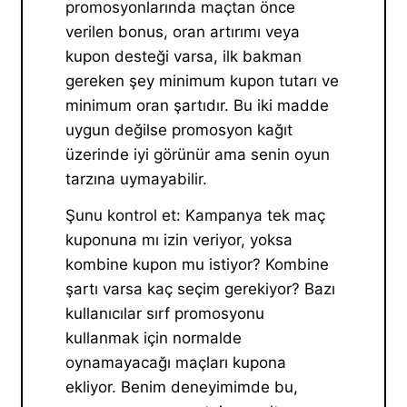
promosyonlarında maçtan önce
verilen bonus, oran artırımı veya
kupon desteği varsa, ilk bakman
gereken şey minimum kupon tutarı ve
minimum oran şartıdır. Bu iki madde
uygun değilse promosyon kağıt
üzerinde iyi görünür ama senin oyun
tarzına uymayabilir.
Şunu kontrol et: Kampanya tek maç
kuponuna mı izin veriyor, yoksa
kombine kupon mu istiyor? Kombine
şartı varsa kaç seçim gerekiyor? Bazı
kullanıcılar sırf promosyonu
kullanmak için normalde
oynamayacağı maçları kupona
ekliyor. Benim deneyimimde bu,