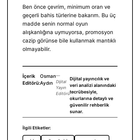
Ben önce çevrim, minimum oran ve
geçerli bahis türlerine bakarım. Bu üç
madde senin normal oyun
alışkanlığına uymuyorsa, promosyon
cazip görünse bile kullanmak mantıklı
olmayabilir.
İçerik
Osman
—
Dijital yayıncılık ve
Dijital
Editörü:
Aydın
veri analizi alanındaki
Yayın
tecrübesiyle,
Editörü
okurlarına detaylı ve
güvenilir rehberlik
sunar.
İlgili Etiketler: