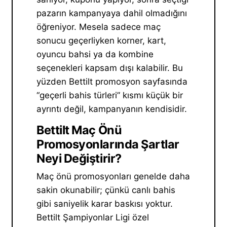
pazarın kampanyaya dahil olmadığını
öğreniyor. Mesela sadece maç
sonucu geçerliyken korner, kart,
oyuncu bahsi ya da kombine
seçenekleri kapsam dışı kalabilir. Bu
yüzden Bettilt promosyon sayfasında
“geçerli bahis türleri” kısmı küçük bir
ayrıntı değil, kampanyanın kendisidir.
Bettilt Maç Önü
Promosyonlarında Şartlar
Neyi Değiştirir?
Maç önü promosyonları genelde daha
sakin okunabilir; çünkü canlı bahis
gibi saniyelik karar baskısı yoktur.
Bettilt Şampiyonlar Ligi özel