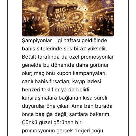
Şampiyonlar Ligi haftası geldiğinde
bahis sitelerinde ses biraz yükselir.
Bettilt tarafında da özel promosyonlar
genelde bu dönemde daha görünür
olur; maç önü kupon kampanyaları,
canlı bahis fırsatları, kayıp iadesi
benzeri teklifler ya da belirli
karşılaşmalara bağlanan kısa süreli
duyurular öne çıkar. Ama ben burada
önce başlığa değil, şartlara bakarım.
Çünkü güzel görünen bir
promosyonun gerçek değeri çoğu