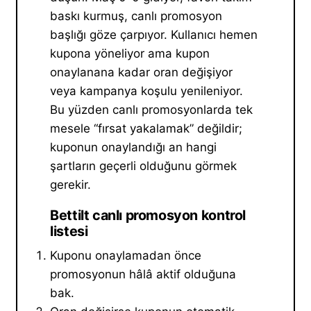
baskı kurmuş, canlı promosyon
başlığı göze çarpıyor. Kullanıcı hemen
kupona yöneliyor ama kupon
onaylanana kadar oran değişiyor
veya kampanya koşulu yenileniyor.
Bu yüzden canlı promosyonlarda tek
mesele “fırsat yakalamak” değildir;
kuponun onaylandığı an hangi
şartların geçerli olduğunu görmek
gerekir.
Bettilt canlı promosyon kontrol
listesi
Kuponu onaylamadan önce
promosyonun hâlâ aktif olduğuna
bak.